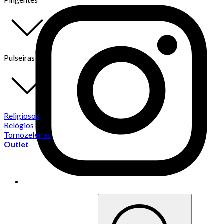
Pulseiras
Religiosos
Relógios
Tornozeleiras
Outlet