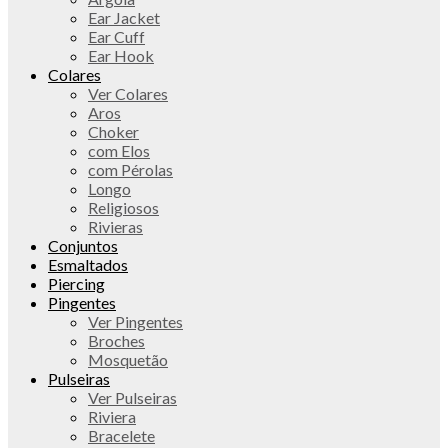
Ear Jacket
Ear Cuff
Ear Hook
Colares
Ver Colares
Aros
Choker
com Elos
com Pérolas
Longo
Religiosos
Rivieras
Conjuntos
Esmaltados
Piercing
Pingentes
Ver Pingentes
Broches
Mosquetão
Pulseiras
Ver Pulseiras
Riviera
Bracelete