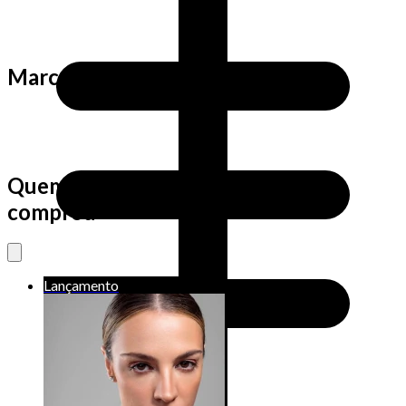
Marca
Quem viu este produto também
comprou