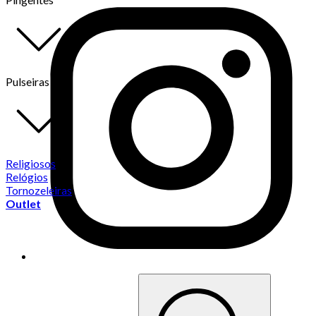
Pulseiras
Religiosos
Relógios
Tornozeleiras
Outlet