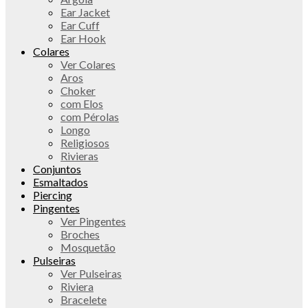
Ear Jacket
Ear Cuff
Ear Hook
Colares
Ver Colares
Aros
Choker
com Elos
com Pérolas
Longo
Religiosos
Rivieras
Conjuntos
Esmaltados
Piercing
Pingentes
Ver Pingentes
Broches
Mosquetão
Pulseiras
Ver Pulseiras
Riviera
Bracelete