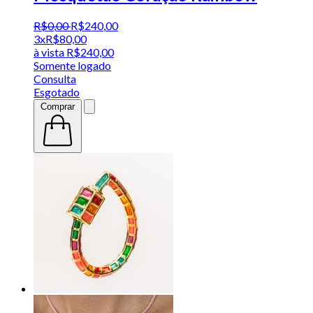
R$
0
,
00
R$
240
,
00
3x
R$
80,00
à vista
R$
240,00
Somente logado
Consulta
Esgotado
Comprar