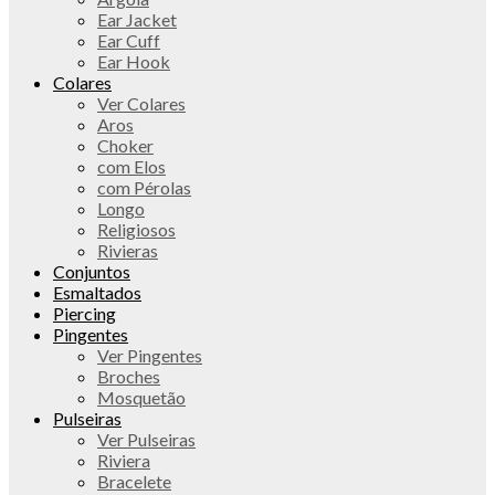
Ear Jacket
Ear Cuff
Ear Hook
Colares
Ver Colares
Aros
Choker
com Elos
com Pérolas
Longo
Religiosos
Rivieras
Conjuntos
Esmaltados
Piercing
Pingentes
Ver Pingentes
Broches
Mosquetão
Pulseiras
Ver Pulseiras
Riviera
Bracelete