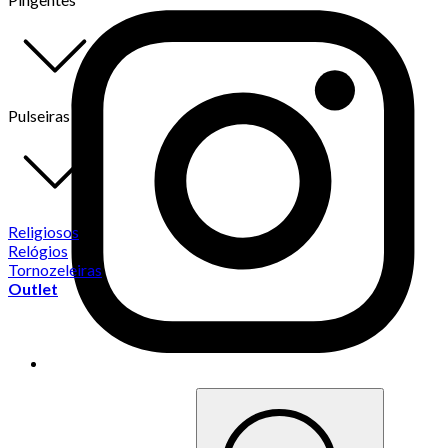
Pulseiras
Religiosos
Relógios
Tornozeleiras
Outlet