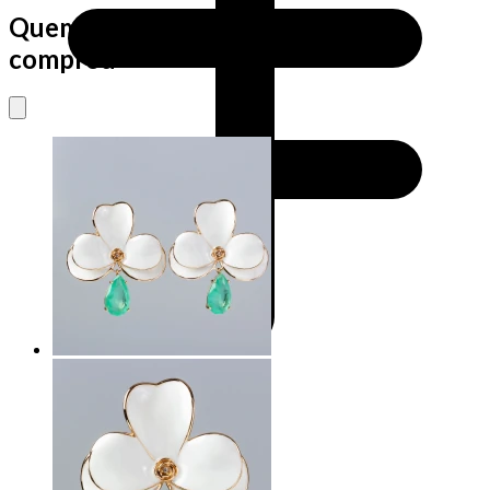
Quem viu este produto também
comprou