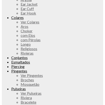
Ear Jacket
Ear Cuff
Ear Hook
Colares
Ver Colares
Aros
Choker
com Elos
com Pérolas
Longo
Religiosos
Rivieras
Conjuntos
Esmaltados
Piercing
Pingentes
Ver Pingentes
Broches
Mosquetão
Pulseiras
Ver Pulseiras
Riviera
Bracelete