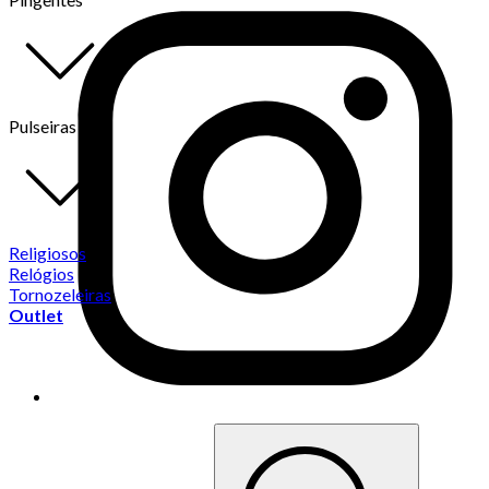
Pulseiras
Religiosos
Relógios
Tornozeleiras
Outlet