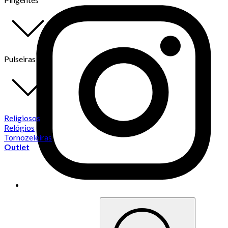
Pulseiras
Religiosos
Relógios
Tornozeleiras
Outlet