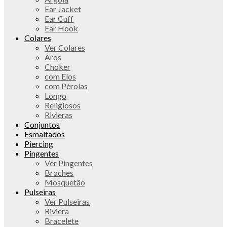
Ear Jacket
Ear Cuff
Ear Hook
Colares
Ver Colares
Aros
Choker
com Elos
com Pérolas
Longo
Religiosos
Rivieras
Conjuntos
Esmaltados
Piercing
Pingentes
Ver Pingentes
Broches
Mosquetão
Pulseiras
Ver Pulseiras
Riviera
Bracelete