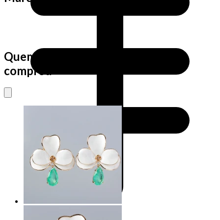
Quem viu este produto também
comprou