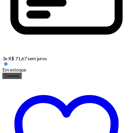
3
x
R$
71,67
sem juros
Em estoque
Comprar