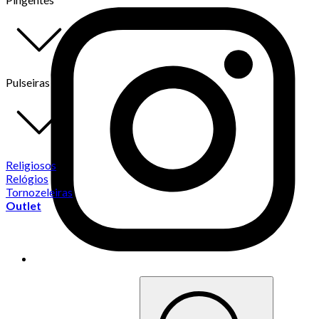
Pulseiras
Religiosos
Relógios
Tornozeleiras
Outlet