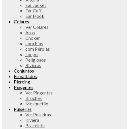
Ear Jacket
Ear Cuff
Ear Hook
Colares
Ver Colares
Aros
Choker
com Elos
com Pérolas
Longo
Religiosos
Rivieras
Conjuntos
Esmaltados
Piercing
Pingentes
Ver Pingentes
Broches
Mosquetão
Pulseiras
Ver Pulseiras
Riviera
Bracelete