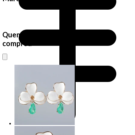
Quem viu este produto também
comprou