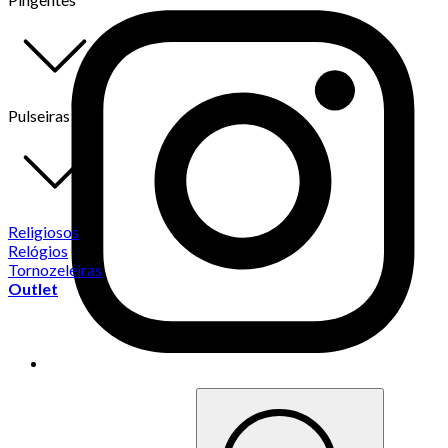
Pulseiras
Religiosos
Relógios
Tornozeleiras
Outlet