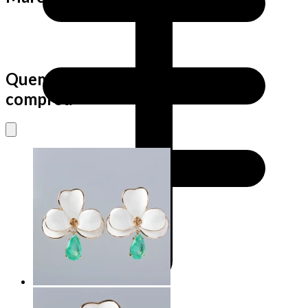
Quem viu este produto também
comprou