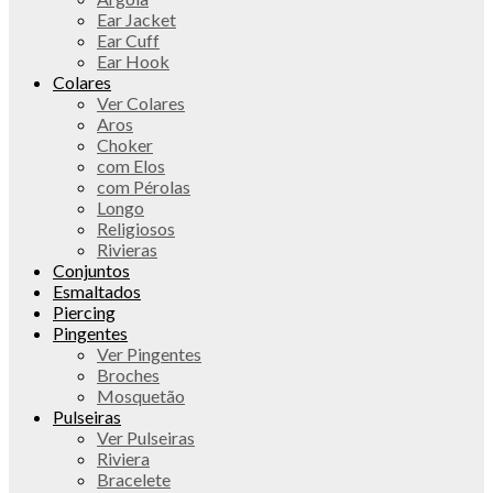
Ear Jacket
Ear Cuff
Ear Hook
Colares
Ver Colares
Aros
Choker
com Elos
com Pérolas
Longo
Religiosos
Rivieras
Conjuntos
Esmaltados
Piercing
Pingentes
Ver Pingentes
Broches
Mosquetão
Pulseiras
Ver Pulseiras
Riviera
Bracelete