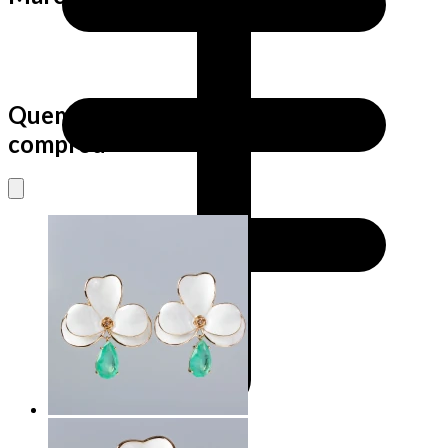
Quem viu este produto também
comprou