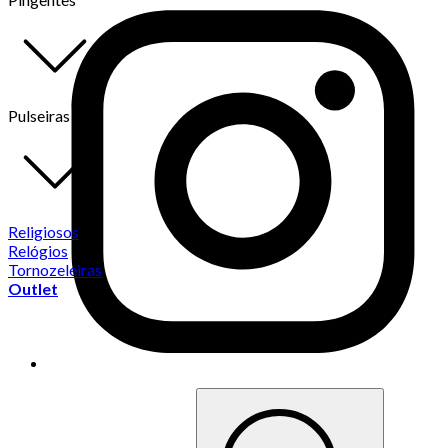
Pulseiras
Religiosos
Relógios
Tornozeleiras
Outlet