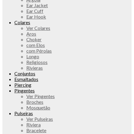
Ear Jacket
Ear Cuff
Ear Hook
Colares
Ver Colares
Aros
Choker
com Elos
com Pérolas
Longo
Religiosos
Rivieras
Conjuntos
Esmaltados
Piercing
Pingentes
Ver Pingentes
Broches
Mosquetão
Pulseiras
Ver Pulseiras
Riviera
Bracelete