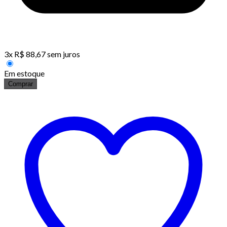
3
x
R$
88,67
sem juros
Em estoque
Comprar