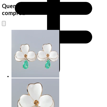
Quem viu este produto também
comprou