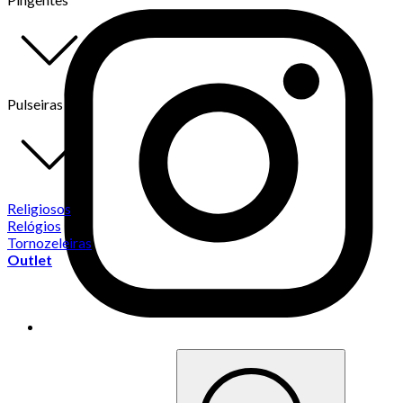
Pulseiras
Religiosos
Relógios
Tornozeleiras
Outlet