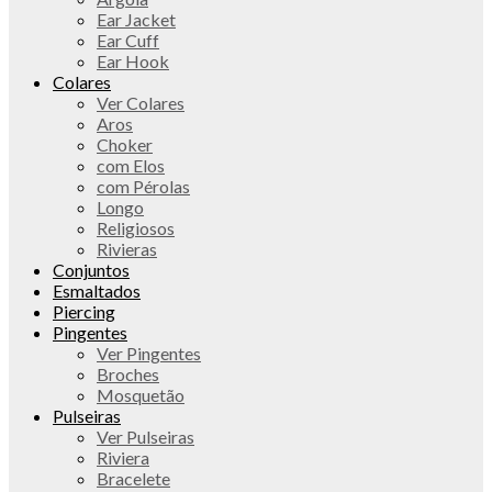
Ear Jacket
Ear Cuff
Ear Hook
Colares
Ver Colares
Aros
Choker
com Elos
com Pérolas
Longo
Religiosos
Rivieras
Conjuntos
Esmaltados
Piercing
Pingentes
Ver Pingentes
Broches
Mosquetão
Pulseiras
Ver Pulseiras
Riviera
Bracelete