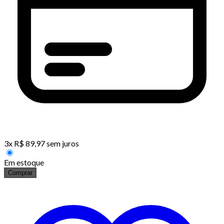
3
x
R$
89,97
sem juros
Em estoque
Comprar