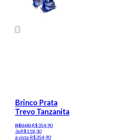
Brinco Prata
Trevo Tanzanita
R$
0
,
00
R$
354
,
90
3x
R$
118,30
à vista
R$
354,90