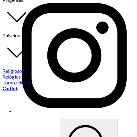
Pulseiras
Religiosos
Relógios
Tornozeleiras
Outlet