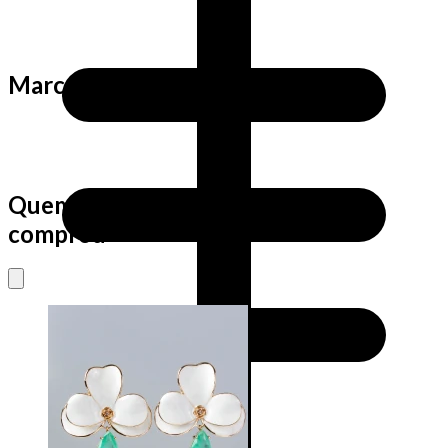
Marca
Quem viu este produto também
comprou