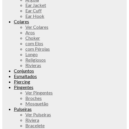
Ear Jacket
Ear Cuff
Ear Hook
Colares
Ver Colares
Aros
Choker
com Elos
com Pérolas
Longo
Religiosos
Rivieras
Conjuntos
Esmaltados
Piercing
Pingentes
Ver Pingentes
Broches
Mosquetão
Pulseiras
Ver Pulseiras
Riviera
Bracelete