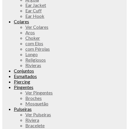
Ear Jacket
Ear Cuff
Ear Hook
Colares
Ver Colares
Aros
Choker
com Elos
com Pérolas
Longo
Religiosos
Rivieras
Conjuntos
Esmaltados
Piercing
Pingentes
Ver Pingentes
Broches
Mosquetão
Pulseiras
Ver Pulseiras
Riviera
Bracelete