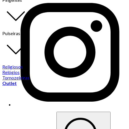
Pulseiras
Religiosos
Relógios
Tornozeleiras
Outlet