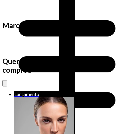
Marca
Quem viu este produto também
comprou