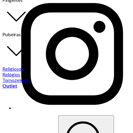
Pulseiras
Religiosos
Relógios
Tornozeleiras
Outlet