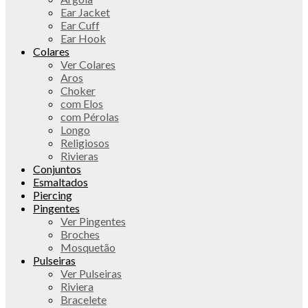
Ear Jacket
Ear Cuff
Ear Hook
Colares
Ver Colares
Aros
Choker
com Elos
com Pérolas
Longo
Religiosos
Rivieras
Conjuntos
Esmaltados
Piercing
Pingentes
Ver Pingentes
Broches
Mosquetão
Pulseiras
Ver Pulseiras
Riviera
Bracelete