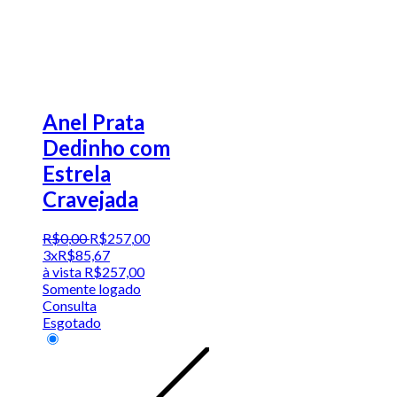
Anel Prata
Dedinho com
Estrela
Cravejada
R$
0
,
00
R$
257
,
00
3x
R$
85,67
à vista
R$
257,00
Somente logado
Consulta
Esgotado