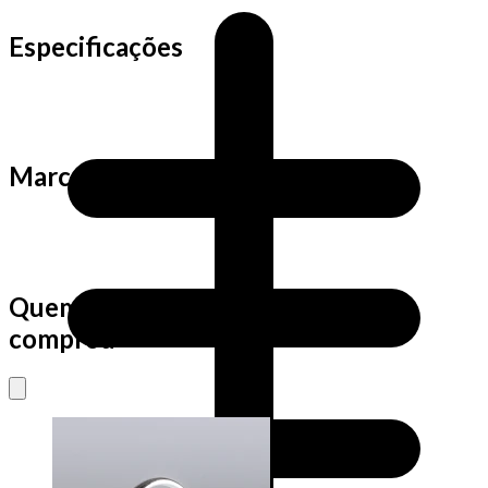
Especificações
Marca
Quem viu este produto também
comprou