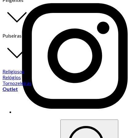
Pulseiras
Religiosos
Relógios
Tornozeleiras
Outlet