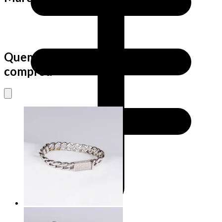
Quem viu este produto também
comprou