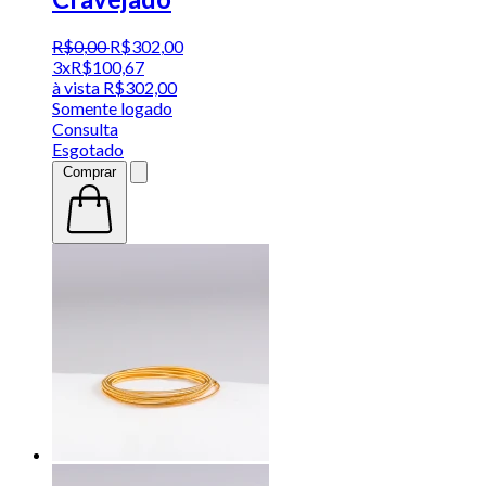
R$
0
,
00
R$
302
,
00
3x
R$
100,67
à vista
R$
302,00
Somente logado
Consulta
Esgotado
Comprar