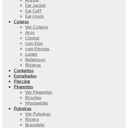
Ear Jacket
Ear Cuff
Ear Hook
Colares
Ver Colares
Aros
Choker
com Elos
com Pérolas
Longo
Religiosos
Rivieras
Conjuntos
Esmaltados
Piercing
Pingentes
Ver Pingentes
Broches
Mosquetão
Pulseiras
Ver Pulseiras
Riviera
Bracelete