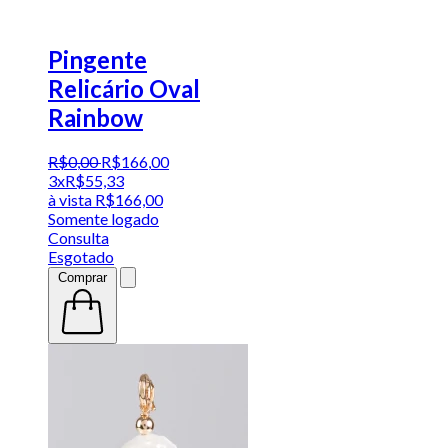
Pingente
Relicário Oval
Rainbow
R$
0
,
00
R$
166
,
00
3x
R$
55,33
à vista
R$
166,00
Somente logado
Consulta
Esgotado
Comprar