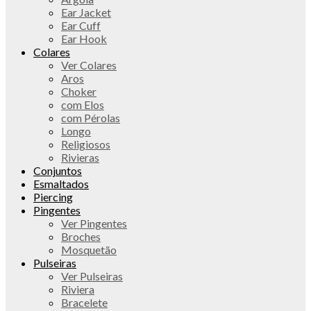
Ear Jacket
Ear Cuff
Ear Hook
Colares
Ver Colares
Aros
Choker
com Elos
com Pérolas
Longo
Religiosos
Rivieras
Conjuntos
Esmaltados
Piercing
Pingentes
Ver Pingentes
Broches
Mosquetão
Pulseiras
Ver Pulseiras
Riviera
Bracelete