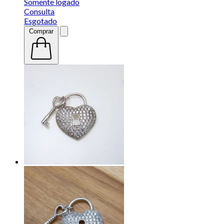
Somente logado
Consulta
Esgotado
Comprar