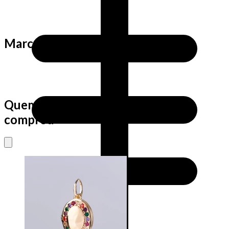
Marca
Quem viu este produto também
comprou