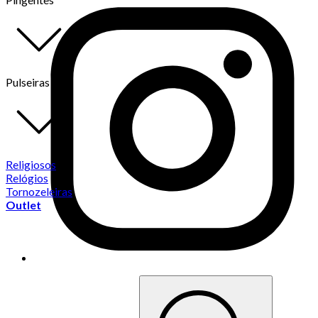
Pulseiras
Religiosos
Relógios
Tornozeleiras
Outlet