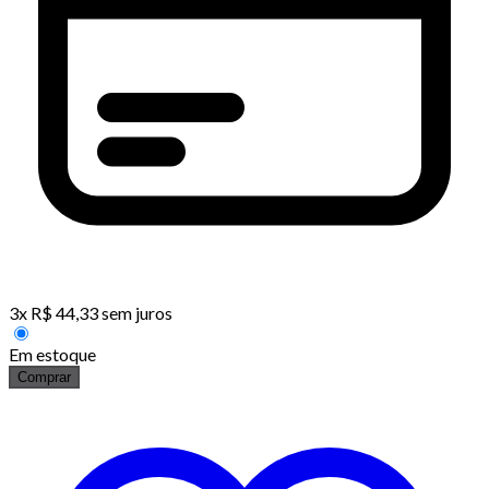
3
x
R$
44,33
sem juros
Em estoque
Comprar