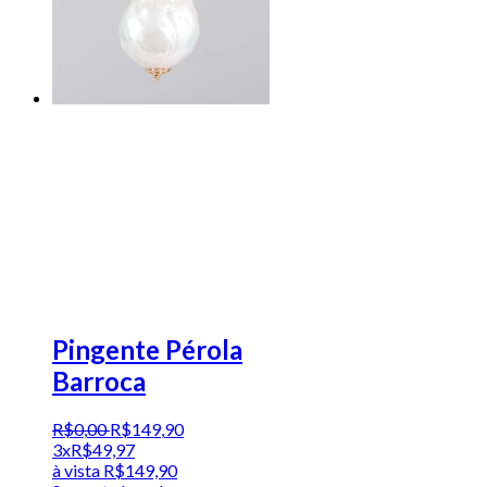
Pingente Pérola
Barroca
R$
0
,
00
R$
149
,
90
3x
R$
49,97
à vista
R$
149,90