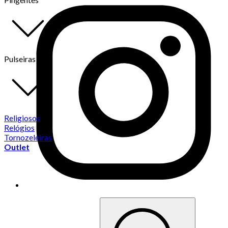
Pulseiras
Religiosos
Relógios
Tornozeleiras
Outlet