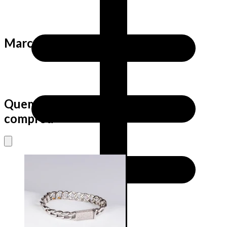
Marca
Quem viu este produto também
comprou