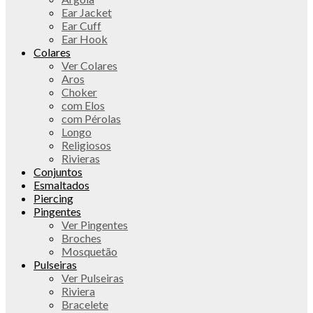
Ear Jacket
Ear Cuff
Ear Hook
Colares
Ver Colares
Aros
Choker
com Elos
com Pérolas
Longo
Religiosos
Rivieras
Conjuntos
Esmaltados
Piercing
Pingentes
Ver Pingentes
Broches
Mosquetão
Pulseiras
Ver Pulseiras
Riviera
Bracelete