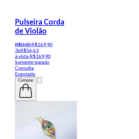
Pulseira Corda
de Violão
R$
0
,
00
R$
169
,
90
3x
R$
56,63
à vista
R$
169,90
Somente logado
Consulta
Esgotado
Comprar