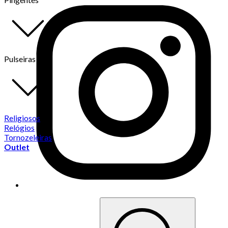
Pulseiras
Religiosos
Relógios
Tornozeleiras
Outlet