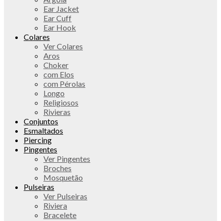
Ear Jacket
Ear Cuff
Ear Hook
Colares
Ver Colares
Aros
Choker
com Elos
com Pérolas
Longo
Religiosos
Rivieras
Conjuntos
Esmaltados
Piercing
Pingentes
Ver Pingentes
Broches
Mosquetão
Pulseiras
Ver Pulseiras
Riviera
Bracelete