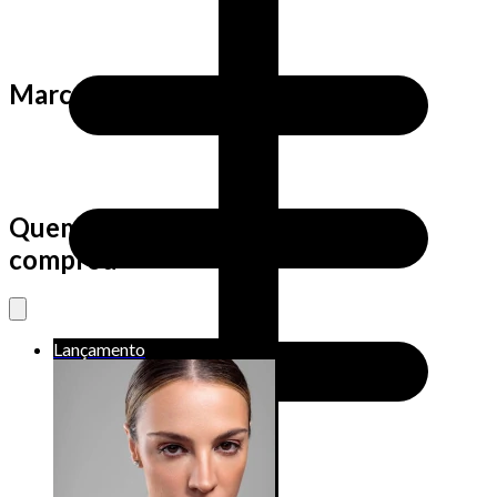
Marca
Quem viu este produto também
comprou