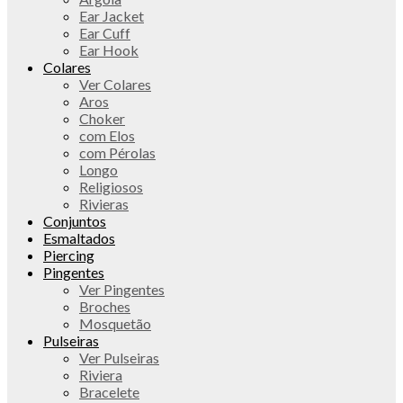
Ear Jacket
Ear Cuff
Ear Hook
Colares
Ver Colares
Aros
Choker
com Elos
com Pérolas
Longo
Religiosos
Rivieras
Conjuntos
Esmaltados
Piercing
Pingentes
Ver Pingentes
Broches
Mosquetão
Pulseiras
Ver Pulseiras
Riviera
Bracelete