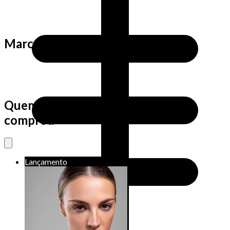
Marca
Quem viu este produto também
comprou