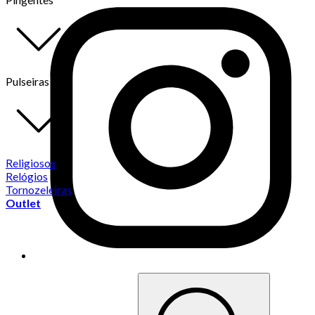
Pulseiras
Religiosos
Relógios
Tornozeleiras
Outlet