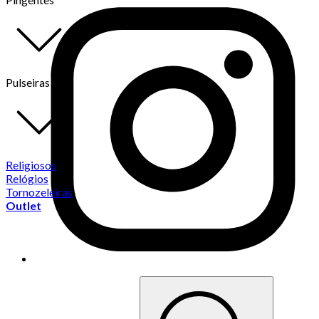
Pulseiras
Religiosos
Relógios
Tornozeleiras
Outlet