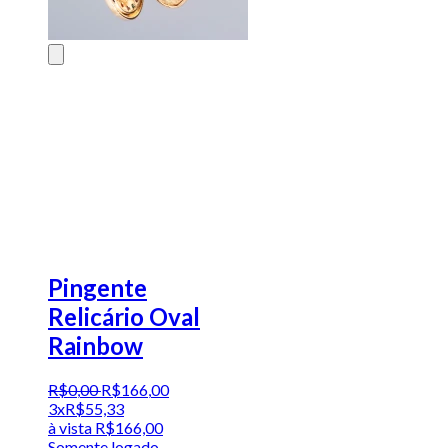
Pingente
Relicário Oval
Rainbow
R$
0
,
00
R$
166
,
00
3x
R$
55,33
à vista
R$
166,00
Somente logado