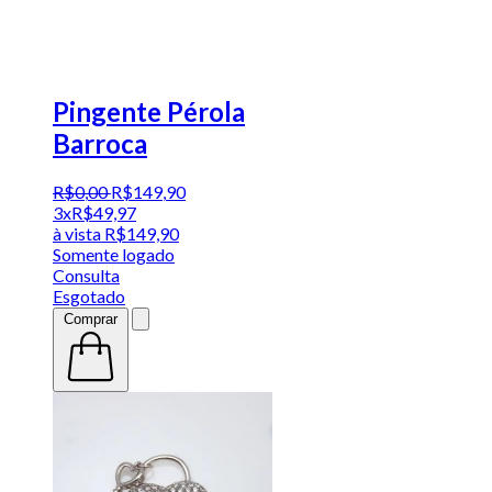
Pingente Pérola
Barroca
R$
0
,
00
R$
149
,
90
3x
R$
49,97
à vista
R$
149,90
Somente logado
Consulta
Esgotado
Comprar