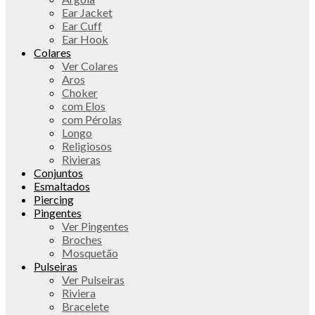
Ear Jacket
Ear Cuff
Ear Hook
Colares
Ver Colares
Aros
Choker
com Elos
com Pérolas
Longo
Religiosos
Rivieras
Conjuntos
Esmaltados
Piercing
Pingentes
Ver Pingentes
Broches
Mosquetão
Pulseiras
Ver Pulseiras
Riviera
Bracelete