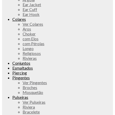
Ear Jacket
Ear Cuff
Ear Hook
Colares
Ver Colares
Aros
Choker
com Elos
com Pérolas
Longo
Religiosos
Rivieras
Conjuntos
Esmaltados
Piercing
Pingentes
Ver Pingentes
Broches
Mosquetão
Pulseiras
Ver Pulseiras
Riviera
Bracelete