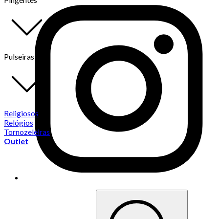
Pulseiras
Religiosos
Relógios
Tornozeleiras
Outlet